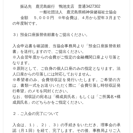
振込先 鹿児島銀行 鴨池支店 普通3427302
一般社団法人 鹿児島県精神保健福祉士協会
金額 ５,０００円 ※年会費は、４月から翌年３月まで
の年度制です。
３）預金口座振替依頼書をご提出ください。
入会申込書を確認後、当協会事務局より「預金口座振替依頼
書」を送付しますので、ご提出ください。
※入会翌年度からの会費がご指定の金融機関口座より引落と
なります。
※原則として、ご自身の個人口座のみの指定となります。法
人口座からの引落しには対応しておりません。
※希望者のみ、会費領収証を発行いたします。ご希望の方
は、書類一式をお送りいただく際に「会費引落し時領収証発
行希望」のメモを同封ください。
なお、領収証の宛名は「構成員氏名」もしくは「ご所属名+構
成員氏名」のどちらかをご指定ください。
２．ご入会の完了について
入会は、１）、２）、３）の手続きをいただき、理事会の承
認（月１回）を経て、完了します。その後、事務局よりご入