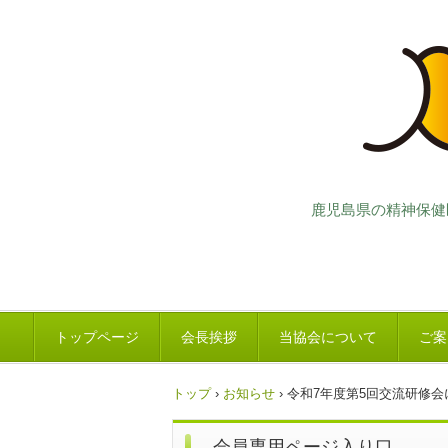
鹿児島県の精神保健
トップページ
会長挨拶
当協会について
ご案
トップ
›
お知らせ
›
令和7年度第5回交流研修会
会員専用ページ入り口